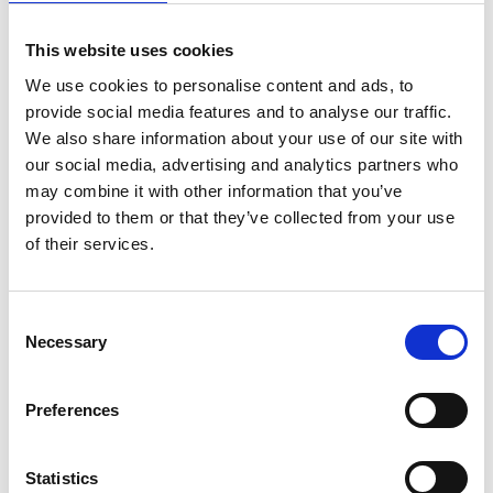
en cellules souches.
This website uses cookies
Avec un taux de
We use cookies to personalise content and ads, to
provide social media features and to analyse our traffic.
réussite de 100 %.
We also share information about your use of our site with
our social media, advertising and analytics partners who
La thérapie à base de cellules souches a
may combine it with other information that you’ve
provided to them or that they’ve collected from your use
beaucoup progressé et a le potentiel de
of their services.
révolutionner la médecine. Les dons de
cellules souches peuvent sauver la vie des
personnes atteintes de troubles
Consent
Necessary
hématopoïétiques ou de déficits
Selection
immunitaires congénitaux.
Preferences
Mais la rapidité et la fiabilité sont cruciales
une fois les cellules souches collectées : un
Statistics