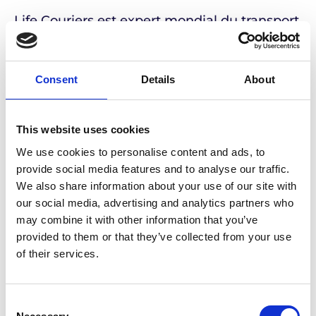
Life Couriers est expert mondial du transport
de produits pharmaceutiques, car
l’entreprise applique strictement les bonnes
pratiques.
Consent
Details
About
Nous donnons la priorité à l’intégrité et à la
This website uses cookies
qualité des processus et répondons aux
We use cookies to personalise content and ads, to
exigences réglementaires en constante
provide social media features and to analyse our traffic.
évolution en fournissant des solutions qui
We also share information about your use of our site with
respectent la chaîne du froid, dans le monde
our social media, advertising and analytics partners who
entier.
may combine it with other information that you’ve
provided to them or that they’ve collected from your use
of their services.
Que vous transportiez des produits
pharmaceutiques, des principes actifs, des
matières premières, des dispositifs
Consent