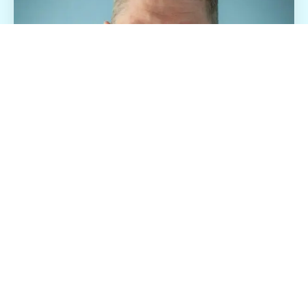
Stephan Puvogel
Managing Director - Life Logistics
Freight GmbH
stephan.puvogel@lifecouriers.com