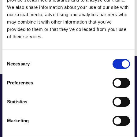
continuent d’exercer leurs activités sous
We also share information about your use of our site with
l’égide de Life Couriers, renforcés par une
our social media, advertising and analytics partners who
portée mondiale, une expertise en logistique
may combine it with other information that you’ve
provided to them or that they’ve collected from your use
des soins de santé et des valeurs
of their services.
communes.
Consent
Necessary
Selection
Preferences
Parcours et étapes
importantes
Statistics
Le parcours d’On Time Delivery, de sa
Marketing
création à sa croissance, son acquisition et