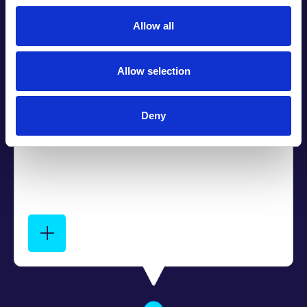
son changement de nom.
Allow all
Allow selection
Deny
Création
On Time Delivery est créée, spécialisée
dans la logistique locale le jour même
dans les villes jumelles.