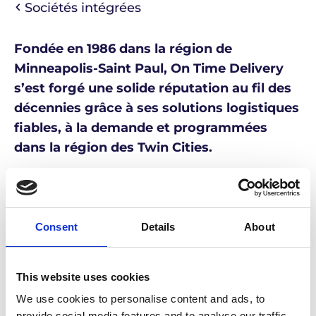
Sociétés intégrées
Fondée en 1986 dans la région de
Minneapolis-Saint Paul, On Time Delivery
s’est forgé une solide réputation au fil des
décennies grâce à ses solutions logistiques
fiables, à la demande et programmées
dans la région des Twin Cities.
En 2023, On Time Delivery a officiellement
rejoint le groupe mondial Life Couriers, et à
la fin de l’année 2024, elle a été rebaptisée
Consent
Details
About
Life Couriers.
This website uses cookies
Aujourd’hui, la même équipe, les mêmes
We use cookies to personalise content and ads, to
chauffeurs et les mêmes installations
provide social media features and to analyse our traffic.