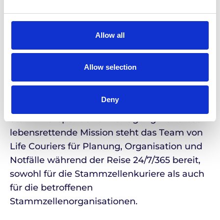
Stammzellen und organisiert begleitete
Transporte von Stammzellspenden für
Leukämiepatient:innen.
Allow all
Mit über 50.000 erfolgreich organisierten
Allow selection
Transplantationslieferungen weltweit stehen
unser erfahrenes Team und unser
Deny
Fachwissen allen Beteiligten der
Stammzellspende zur Verfügung. Für diese
lebensrettende Mission steht das Team von
Life Couriers für Planung, Organisation und
Notfälle während der Reise 24/7/365 bereit,
sowohl für die Stammzellenkuriere als auch
für die betroffenen
Stammzellenorganisationen.