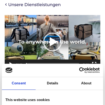
Unsere Dienstleistungen
Video-
Player
00:00
01:34
Sichere Lieferung von
Consent
Details
About
Stammzellen. Mit einer
Erfolgsquote von 100%.
This website uses cookies