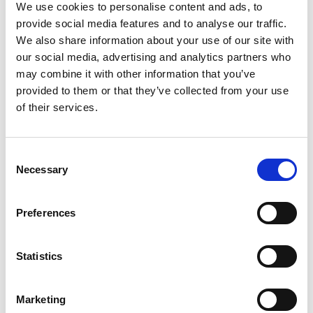
We use cookies to personalise content and ads, to
provide social media features and to analyse our traffic.
Die Stammzellentherapie hat große
We also share information about your use of our site with
Fortschritte gemacht und das Potenzial, die
our social media, advertising and analytics partners who
Medizin zu revolutionieren.
may combine it with other information that you’ve
Stammzellspenden können das Leben von
provided to them or that they’ve collected from your use
Menschen mit Blutbildungsstörungen oder
of their services.
angeborenen Immundefekten retten.
Consent
Doch sobald die Stammzellen entnommen
Necessary
Selection
werden, kommt es auf Schnelligkeit und
Zuverlässigkeit an – die Stammzellspende
Preferences
muss die Empfänger:innen auf dem
schnellstmöglichen Weg erreichen.
Statistics
Seit über 20 Jahren schult Life Couriers
Marketing
Kuriere für den weltweiten Transport von