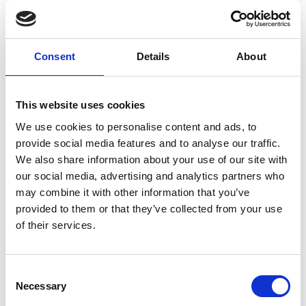
Nous rendons
Consent
Details
About
l’impossible possible
This website uses cookies
Urgence médicale, documents manquants,
We use cookies to personalise content and ads, to
provide social media features and to analyse our traffic.
perte de production imminente, avion cloué
We also share information about your use of our site with
au sol ?
our social media, advertising and analytics partners who
may combine it with other information that you’ve
Life Couriers vous offre la solution la plus
provided to them or that they’ve collected from your use
rapide et la plus efficace pour chaque défi
of their services.
logistique par le biais d’un service de
messagerie à bord, de fret aérien express, de
Consent
transport aérien ou routier dédié. Dans le
Necessary
Selection
monde entier, 24 heure/24, 7 jours/7.