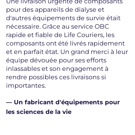
Une livraison urgente de composants
Nous avions besoin d'une livraison
pour des appareils de dialyse et
urgente de pièces détachées
d'autres équipements de survie était
automobiles à Chicago. L'envoi a été
nécessaire. Grâce au service OBC
rapidement pris en charge à 7 h à
rapide et fiable de Life Couriers, les
Vienne (VIE) et livré en toute sécurité à
composants ont été livrés rapidement
15 h 20 à Chicago (ORD). La liaison
et en parfait état. Un grand merci à leur
aérienne VIE-ORD a permis aux pièces
équipe dévouée pour ses efforts
essentielles d'arriver à destination
inlassables et son engagement à
rapidement et en toute fiabilité. Life
rendre possibles ces livraisons si
Couriers a une fois de plus démontré
importantes.
sa capacité à fournir d'excellentes
solutions logistiques, même dans des
— Un fabricant d'équipements pour
délais très courts.
les sciences de la vie
— Un grand constructeur automobile