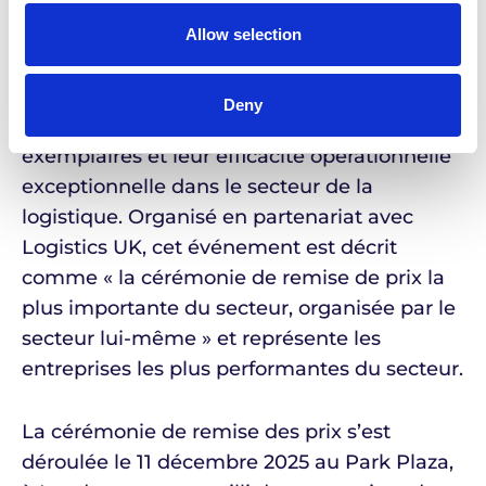
Les Logistics Awards
Allow selection
Pour leur 9e édition, les Logistics Awards
récompensent les organisations qui se
Deny
distinguent par leurs performances
exemplaires et leur efficacité opérationnelle
exceptionnelle dans le secteur de la
logistique. Organisé en partenariat avec
Logistics UK, cet événement est décrit
comme « la cérémonie de remise de prix la
plus importante du secteur, organisée par le
secteur lui-même » et représente les
entreprises les plus performantes du secteur.
La cérémonie de remise des prix s’est
déroulée le 11 décembre 2025 au Park Plaza,