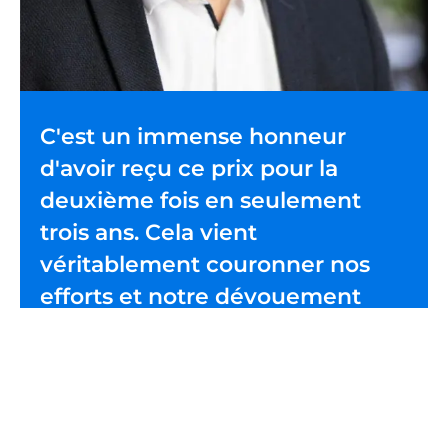
C'est un immense honneur
d'avoir reçu ce prix pour la
deuxième fois en seulement
trois ans. Cela vient
véritablement couronner nos
efforts et notre dévouement
pour améliorer la vie des
patients partout dans le monde.
Peter Smith, directeur général, Life