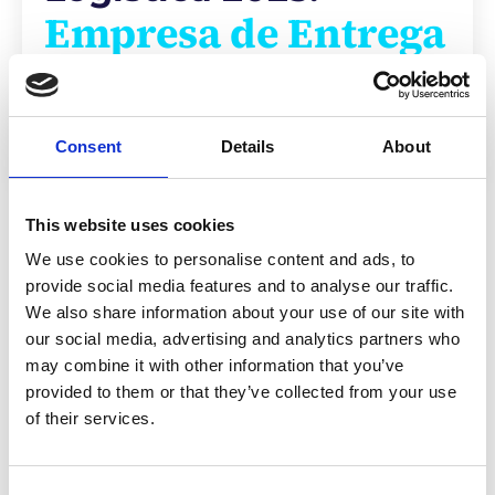
Empresa de Entrega
de Última Milla del
Año
Consent
Details
About
This website uses cookies
Prensa y recursos
We use cookies to personalise content and ads, to
provide social media features and to analyse our traffic.
We also share information about your use of our site with
Estamos encantados de recibir el premio
our social media, advertising and analytics partners who
«Empresa de reparto de última milla del
may combine it with other information that you’ve
año» en los Logistics Awards 2025.
provided to them or that they’ve collected from your use
of their services.
El premio reconoce el impacto que nuestros
servicios Direct-to-Patient, Life Science y
Consent