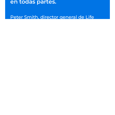
en todas partes.
Peter Smith, director general de Life
Couriers UK
Más información
¿Desea asociarse con una empresa de
entrega de última milla galardonada con
múltiples premios?
Haga clic aquí para
hablar con nuestro equipo
.
Para saber cómo estamos mejorando la vida
de los pacientes en el Reino Unido y otros