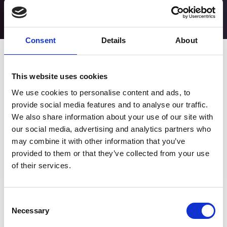
Consent
Details
About
11 DÉCEMBRE 2024 | NOUVELLES
Life Couriers expose à
This website uses cookies
la
We use cookies to personalise content and ads, to
Conférence
provide social media features and to analyse our traffic.
We also share information about your use of our site with
annuelle de la
our social media, advertising and analytics partners who
may combine it with other information that you’ve
SNMMI 2025
provided to them or that they’ve collected from your use
of their services.
Consent
Presse & ressources
Necessary
Selection