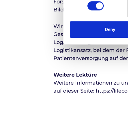
Forschung und Entwicklung 
Bildgebung sowie Einblicke
Wir laden die Teilnehmer ei
Deny
Gespräch zu kommen und di
Logistiklösungen von Life C
Logistikansatz, bei dem der P
Patientenversorgung auf der 
Weitere Lektüre
Weitere Informationen zu un
auf dieser Seite:
https://life