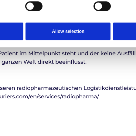
auf dem Gebiet der Nuklearmedizin und der mol
 in praktische Anwendungen von Radiopharmazeu
n, den
Stand Nr. 644
zu besuchen, um mit unseren
Allow selection
e umfassenden, auf die Nuklearmedizinbranche 
ouriers kennenzulernen. Unser Team wird Ihnen ze
atient im Mittelpunkt steht und der keine Ausfälle
ganzen Welt direkt beeinflusst.
seren radiopharmazeutischen Logistikdienstleist
couriers.com/en/services/radiopharma/