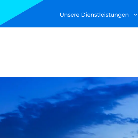
Unsere Dienstleistungen
Suchen
Stammzellentransport
Radiopharmaka
Life Science
Direct-to-Patient
Pharmalogistik
Notfalllogistik
Andere Dienstleistungen