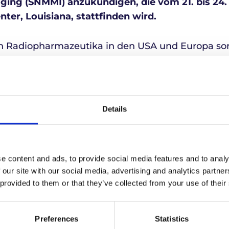
ging (SNMMI) anzukündigen, die vom 21. bis 24.
er, Louisiana, stattfinden wird.
von Radiopharmazeutika in den USA und Europa sor
he Lieferung von kritischen Radiopharmazeutika f
f der SNMMI unterstreicht unser volles Engageme
in mit präziser Logistik zu unterstützen.
Details
ere Experten für
ische Logistik in New Orl
e content and ads, to provide social media features and to analy
 our site with our social media, advertising and analytics partn
 als die wichtigste Bildungs-, Wissenschafts-, F
 provided to them or that they’ve collected from your use of their
esem Bereich und bringt führende Ärzte, Wissens
 medizinischen und akademischen Einrichtungen
anstaltung bietet einen detaillierten Einblick in 
Preferences
Statistics