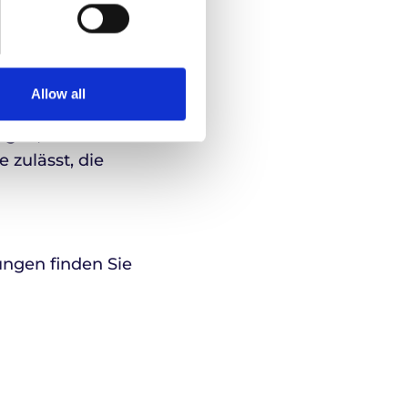
ekularen
tika.
 Experten ins
Allow all
zugeschnittenen
igen, wie unser
 zulässt, die
ungen finden Sie