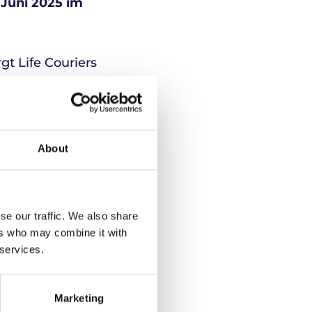
 Juni 2025 im
gt Life Couriers
ür Diagnostik und
nt, die komplexen
About
eans
se our traffic. We also share
ers who may combine it with
orschungs- und
 services.
chaftler und
 der Welt
die neueste
Marketing