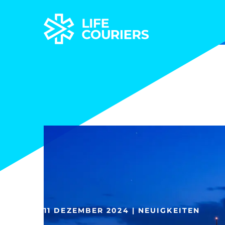
Skip
to
Main
Content
Life
CouriersHome
11 DEZEMBER 2024 | NEUIGKEITEN