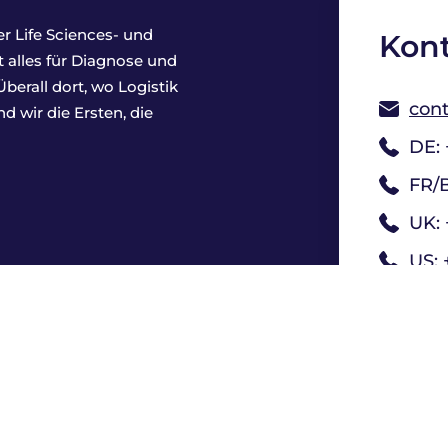
r Life Sciences- und
Kont
t alles für Diagnose und
erall dort, wo Logistik
cont
 wir die Ersten, die
DE: 
FR/B
UK: 
US: 
mpressum
Datenschutz
Kontakt