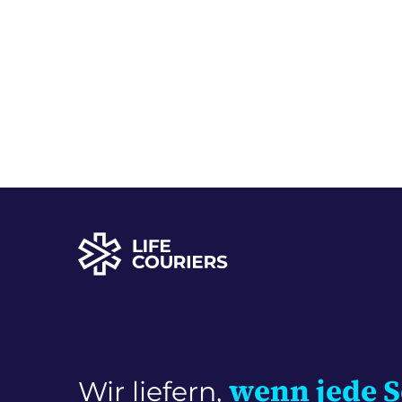
Life
Couriers
Home
wenn jede S
Wir liefern,