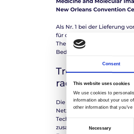
Medicine and Molecular Ima
New Orleans Convention Cent
Als Nr. 1 bei der Lieferung 
für die sichere und pünktlic
Therapie. Unsere Präsenz au
Bedürfnisse der Nuklearmediz
Consent
Treffen Sie uns
radiopharmazeut
This website uses cookies
We use cookies to personalis
information about your use of
Die SNMMI-Jahrestagung gilt
other information that you’ve
Netzwerkveranstaltung in di
Technologen aus den besten
Consent
zusammen. Die viertägige Ver
Necessary
Selection