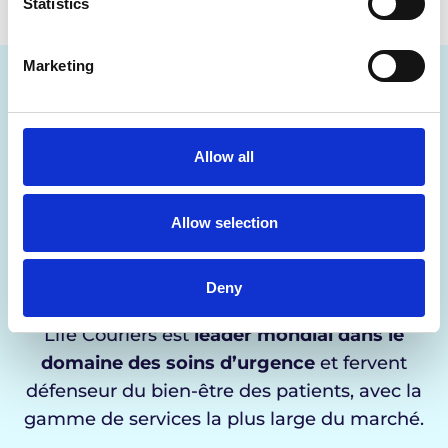
Statistics
Marketing
Votre partenaire
logistique privilégié
Allow all
dans le secteur de la
santé, à l'échelle
Allow selection
mondiale
Deny
Life Couriers est
leader mondial dans le
domaine des soins d’urgence
et fervent
défenseur du bien-être des patients, avec la
gamme de services la plus large du marché.