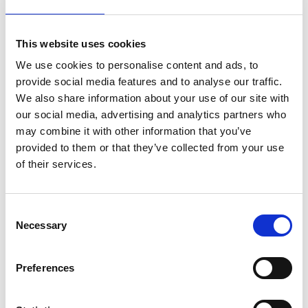
réalité fondamentale : rater une livraison
peut signifier perdre une vie. C’est la raison
This website uses cookies
pour laquelle nous avons axé toute notre
We use cookies to personalise content and ads, to
culture d’entreprise sur les résultats pour les
provide social media features and to analyse our traffic.
patients. C’est d’eux que nos équipes se
We also share information about your use of our site with
soucient avant tout. Elles s’engagent pour
our social media, advertising and analytics partners who
améliorer, enrichir et sauver des vies grâce à
may combine it with other information that you’ve
provided to them or that they’ve collected from your use
l’efficacité logistique.
of their services.
Consent
Necessary
Selection
Nous sommes Life Couriers – Logistics for
Preferences
Life.