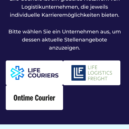
Life
Logistikunternehmen, die jeweils
Life
Ontime
Logistics
individuelle Karrieremöglichkeiten bieten.
Couriers
Courier
Freight
(EU)
GmbH
Bitte wählen Sie ein Unternehmen aus, um
Sehen
(EU)
dessen aktuelle Stellenangebote
Sie
Ontime
anzuzeigen.
sich
Courier
Zertifizierter
die
bietet
und
Karrieremöglichkeiten
höchst
GDP-
in
zuverlässige
konformer
unserem
Logistikdienste
Pharmalogistiker
globalen
für
für
Unternehmen
Life
den
an.
Sciences
Transport
und
Life
von
ist
Couriers
Arzneimitteln,