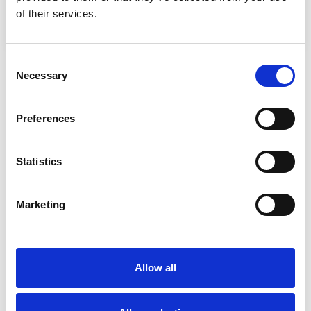
of their services.
ganzen Welt zu verändern.
Consent
Necessary
Selection
Über uns
Preferences
Ihre Reise beginnt hier
Statistics
Bei Life Couriers stellen wir uns den größten
Herausforderungen in der Gesundheits- und
Marketing
Life-Science-Logistik und liefern weltweit
wichtige Diagnostika, lebensrettende
Therapien und unverzichtbare medizinische
Allow all
Güter.
Um dies zu erreichen, sind unsere