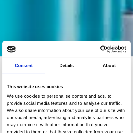
KARRIERE
Consent
Details
About
Machen Sie mit bei
unserer Mission
This website uses cookies
Leben zu retten
We use cookies to personalise content and ads, to
provide social media features and to analyse our traffic.
We also share information about your use of our site with
Helfen Sie mit, die Zukunft der
our social media, advertising and analytics partners who
Gesundheitslogistik zu gestalten und
may combine it with other information that you’ve
das Leben von Menschen auf der
provided to them or that they’ve collected from your use