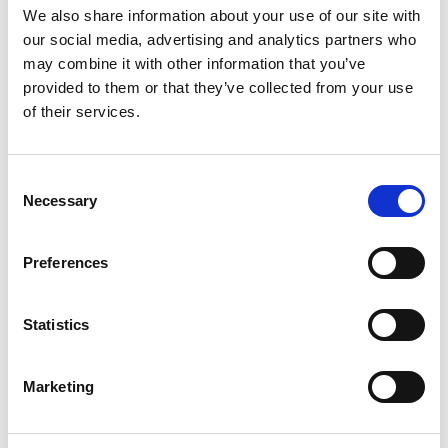
We also share information about your use of our site with
our social media, advertising and analytics partners who
Startseite
may combine it with other information that you’ve
provided to them or that they’ve collected from your use
Wir liefern Logistics for
of their services.
Life.
Consent
So wie die Dringlichkeit zeitkritischer
Necessary
Selection
Logistik in der Biowissenschafts- und
Gesundheitsbranche weiter zunimmt,
Preferences
wachsen auch wir. Ganz gleich, wie groß
unser Unternehmen wird, wir werden nie
Statistics
aus den Augen verlieren, was am
wichtigsten ist: die Patient:innen.
Marketing