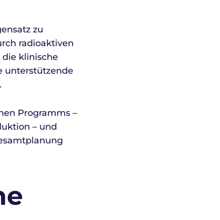
gensatz zu
urch radioaktiven
die klinische
ne unterstützende
.
schen Programms –
duktion – und
 Gesamtplanung
ne