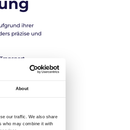
rung
fgrund ihrer
ers präzise und
Transport,
müssen.
Stoffe der Klasse
About
e Verpackungs-
se our traffic. We also share
ers who may combine it with
sind essenziell