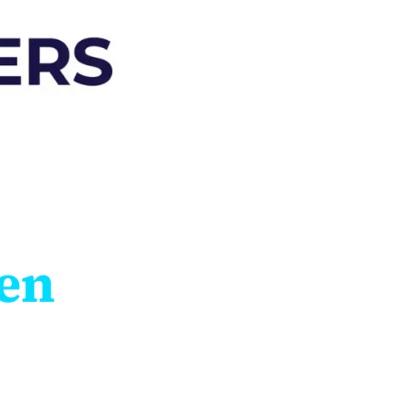
Expressversand
ISO
On-Demand-Lösungen
ISO
Lagerhaltung
Lif
On 
Ont
Opt
Rad
en
Sam
Vis