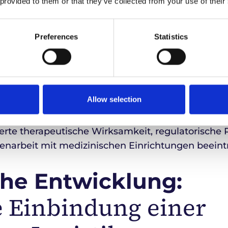
 provided to them or that they’ve collected from your use of their
ce und Patientenschutz.
h unmittelbar auf die Patientenversorgung und d
Preferences
Statistics
tätsgesichertes Transportprogramm stellt sicher, d
isch kontrolliert, überwacht und kontinuierlich 
Allow selection
können selbst hochinnovative Therapien durch ver
rte therapeutische Wirksamkeit, regulatorische 
narbeit mit medizinischen Einrichtungen beeintr
ühe Entwicklung:
e Einbindung einer