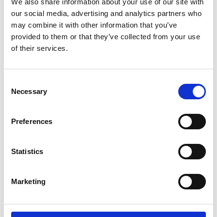
We also share information about your use of our site with
Life Couriers freut sich, seine Teilnahme an
our social media, advertising and analytics partners who
der 18. jährlichen Konferenz „Clinical Trial
may combine it with other information that you’ve
provided to them or that they’ve collected from your use
Supply West Coast“ bekannt zu geben, die
of their services.
vom 9. bis 10. September im Hyatt Regency
San Francisco Airport in Burlingame, USA,
stattfindet.
Consent
Necessary
Selection
Die zweitägige Veranstaltung
bringt
Fachleute aus den Bereichen Life Sciences
Preferences
und Gesundheitslogistik zusammen, die sich
für die Verbesserung der klinischen
Statistics
Lieferkette einsetzen. Mit Präsentationen,
Rundtischgesprächen und
Marketing
Podiumsdiskussionen bietet die diesjährige
Veranstaltung den Teilnehmern einzigartige
Perspektiven und Einblicke in die Branche