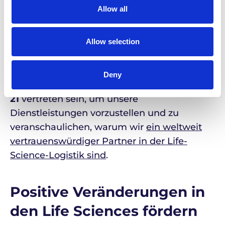
Allow all
und verfolgt damit ihr Ziel, „den
Anforderungen einer komplexeren,
internationalen Lieferkette für klinische
Allow selection
Studien gerecht zu werden”.
Deny
Das Team von Life Couriers wird am
Stand
21
vertreten sein, um unsere
Dienstleistungen vorzustellen und zu
veranschaulichen, warum wir
ein weltweit
vertrauenswürdiger Partner in der Life-
Science-Logistik sind
.
Positive Veränderungen in
den Life Sciences fördern