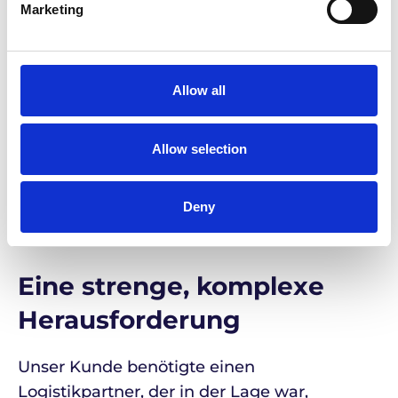
Marketing
mangelnde Transparenz, und wandte sich
an Life Couriers, um eine zuverlässigere
und reaktionsschnellere Lösung zu finden.
Allow all
Von Anfang an war unser Ziel klar: Wir
wollten einen höheren Servicestandard
Allow selection
bieten, der auf Transparenz, Proaktivität und
fundiertem Fachwissen im Bereich Life-
Deny
Science-Logistik basiert.
Eine strenge, komplexe
Herausforderung
Unser Kunde benötigte einen
Logistikpartner, der in der Lage war,