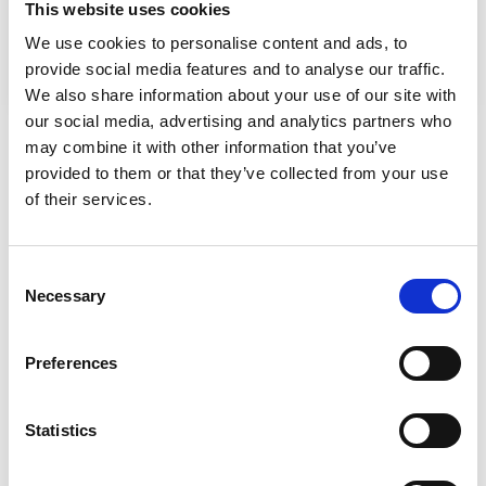
This website uses cookies
und wandte sich an Life Couriers, um
We use cookies to personalise content and ads, to
eine zuverlässigere Lösung zu finden.
provide social media features and to analyse our traffic.
We also share information about your use of our site with
our social media, advertising and analytics partners who
may combine it with other information that you’ve
Ihr Vorteil
provided to them or that they’ve collected from your use
of their services.
Im Jahr 2024 gingen wir eine strategische
Partnerschaft mit einem führenden Life-
Consent
Science-Unternehmen ein, das sich auf
Necessary
Selection
kritische Forschungsprojekte mit
weitreichenden Konsequenzen spezialisiert
Preferences
hat. Der Kunde hatte mit seinem
bisherigen Logistikdienstleister anhaltende
Statistics
Probleme, vor allem in Bezug auf
Kommunikationsstörungen und