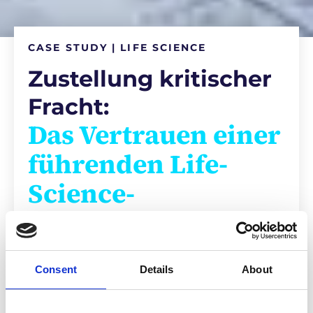
CASE STUDY | LIFE SCIENCE
Zustellung kritischer
Fracht:
Das Vertrauen einer
führenden Life-
Science-
Organisation
gewinnen
Consent
Details
About
Ein Kunde hatte immer wieder
Probleme mit seinem Logistikanbieter