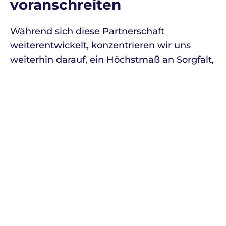
voranschreiten
Während sich diese Partnerschaft
weiterentwickelt, konzentrieren wir uns
weiterhin darauf, ein Höchstmaß an Sorgfalt,
Compliance und Konsistenz zu bieten.
Für Kunden aus dem Bereich Life Sciences
wird Vertrauen mit jeder Sendung neu
gewonnen. Und wir sind stolz darauf, dieses
Vertrauen mit jeder einzelnen Lieferung zu
verdienen.
Weiterführende
Informationen