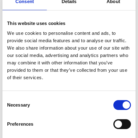
Consent
Details
About
This website uses cookies
Presse & Downloads
We use cookies to personalise content and ads, to
provide social media features and to analyse our traffic.
5 Gründe, warum Echtzeit-
We also share information about your use of our site with
Tracking für lebensrettende
our social media, advertising and analytics partners who
may combine it with other information that you’ve
Logistik unerlässlich ist
provided to them or that they’ve collected from your use
of their services.
In einer Zeit, in der Präzision und
Zuverlässigkeit an erster Stelle stehen, ist
Consent
die Verfolgungstechnologie zum Rückgrat
Necessary
Selection
der modernen Logistik im
Gesundheitswesen geworden. Für
Preferences
Branchen wie die Biowissenschaften, in
denen jede Lieferung Auswirkungen auf