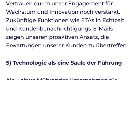
Vertrauen durch unser Engagement für
Wachstum und Innovation noch verstärkt.
Zukünftige Funktionen wie ETAs in Echtzeit
und Kundenbenachrichtigungs-E-Mails
zeigen unseren proaktiven Ansatz, die
Erwartungen unserer Kunden zu übertreffen.
5) Technologie als eine Säule der Führung
Als weltweit führendes Unternehmen für
den Transport von Radiopharmazeutika hat
Life Couriers dem technologischen
Fortschritt stets Priorität eingeräumt. Vom
ersten Unternehmen in den USA, das 1977
eine spezielle DOT-Genehmigung für den
Transport von Radiopharmazeutika erhielt,