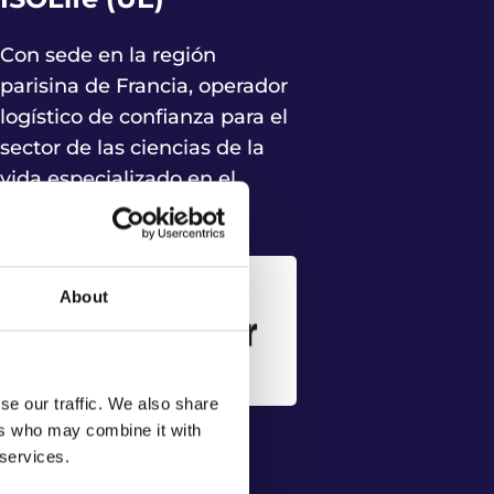
Con sede en la región
parisina de Francia, operador
logístico de confianza para el
sector de las ciencias de la
vida especializado en el
transporte de materiales
radiactivos de clase 7.
About
se our traffic. We also share
ers who may combine it with
Ontime Courier
 services.