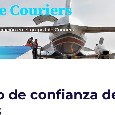
fe Couriers
ación en el grupo Life Couriers.
 de confianza de
s