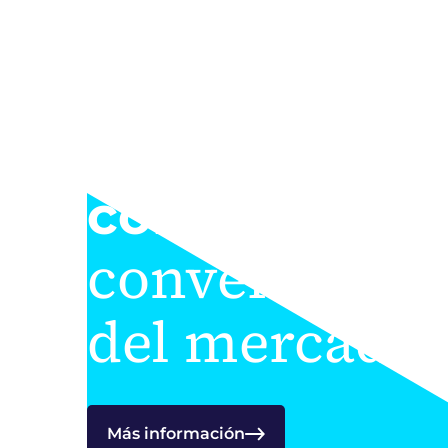
FUSIONES Y ADQUISICIONES
Nuestro emp
convertirnos
convertirnos 
del mercado
Más información