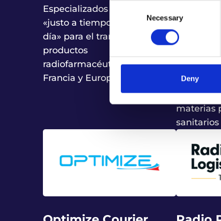
GmbH 
Consent
Especializados en entregas
Necessary
Selection
«justo a tiempo en el mismo
Proveedor 
día» para el transporte de
farmacéuti
productos
conforme 
radiofarmacéuticos en toda
transport
Francia y Europa.
Deny
farmacéut
farmacéuti
materias 
sanitarios
Optimize Courier
Radio 