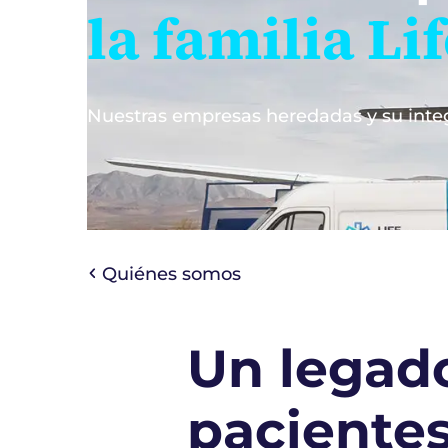
la familia Li
Nuestras empresas heredadas y su integr
Quiénes somos
Un legado
paciente