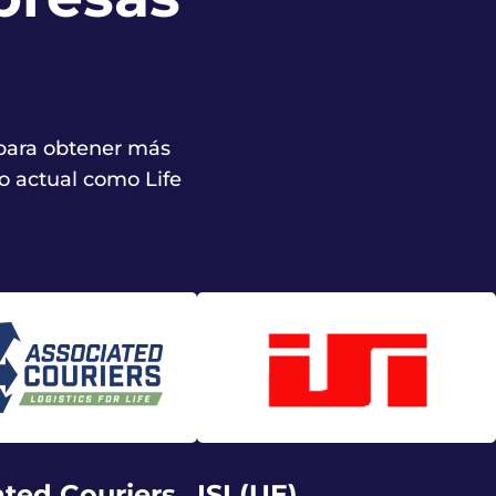
 para obtener más
do actual como Life
ated Couriers
ISI (UE)