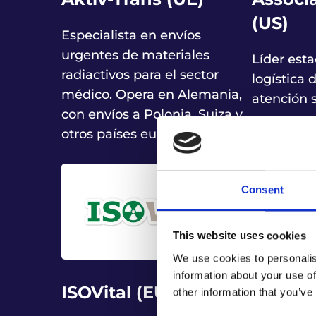
(US)
Especialista en envíos
urgentes de materiales
Líder est
radiactivos para el sector
logística 
médico. Opera en Alemania,
atención s
con envíos a Polonia, Suiza y
otros países europeos.
Consent
This website uses cookies
We use cookies to personalis
information about your use of
ISOVital (EU)
Life Lo
other information that you’ve