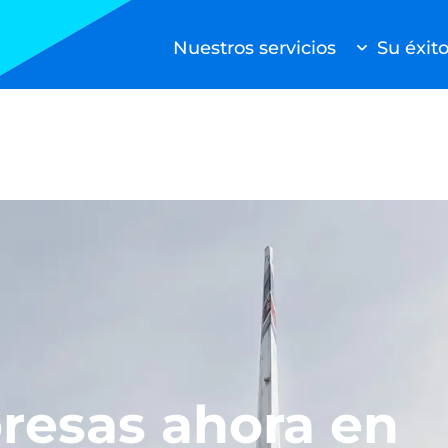
Nuestros servicios
Su éxit
Buscar
Células madre a bordo
Radiopharma
Biociencia
Directamente al paciente
Carga farmacéutica
Logística de emergencia
Otros servicios
resas ahora en