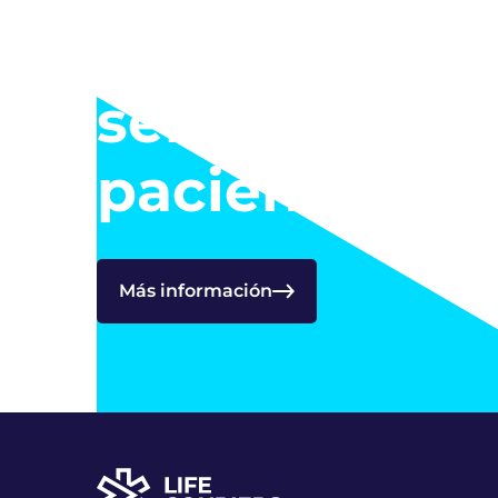
Descubre nu
servicio «Dir
paciente»
Más información