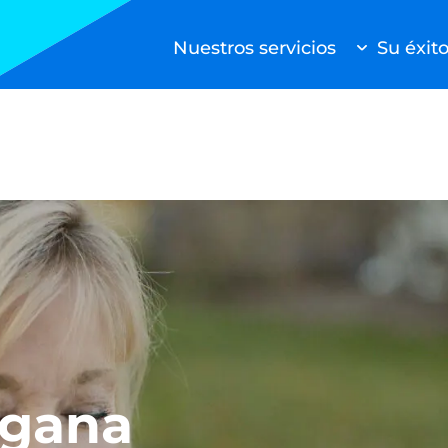
Nuestros servicios
Su éxit
Buscar
Células madre a bordo
Radiopharma
Biociencia
Directamente al paciente
Carga farmacéutica
Logística de emergencia
Otros servicios
 gana