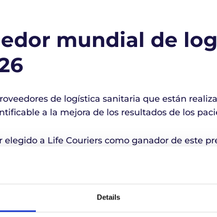
edor mundial de log
026
roveedores de logística sanitaria que están reali
tificable a la mejora de los resultados de los paci
 elegido a Life Couriers como ganador de este pr
alcanzar la excelencia operativa, sin dejar de sit
do lo que hacemos.
Details
 de la atención