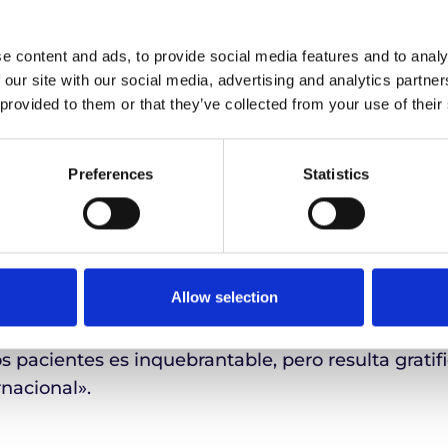
es son nuestra prioridad. Esa filosofía fundament
e content and ads, to provide social media features and to analy
 líder en el sector, nos ha valido la confianza de 
 our site with our social media, advertising and analytics partn
el mundo.
 provided to them or that they’ve collected from your use of their
científicos a través de
ensayos clínicos
hasta la 
Preferences
Statistics
nitarios esenciales que salvan y mejoran vidas, 
o el mundo compartan nuestros valores fundamen
a logística sanitaria orientada al paciente.
Allow selection
io,
Peter Smith
, director general de Life Couriers 
recibido este reconocimiento de GHP News. Nues
os pacientes es inquebrantable, pero resulta gratif
rnacional».