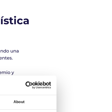
ística
zando una
entes.
emio y
uar a los
About