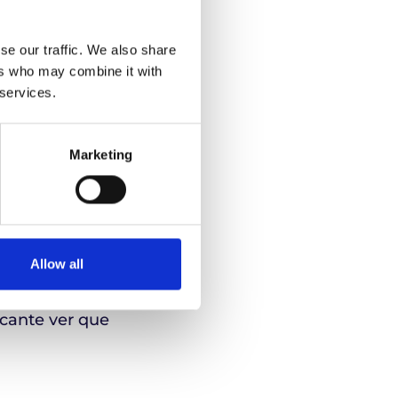
al, combinada con
se our traffic. We also share
las principales
ers who may combine it with
 services.
entrega
directa a
Marketing
nos aseguramos de
tales, centrados
Allow all
UK, afirmó: «Es un
tro compromiso
icante ver que