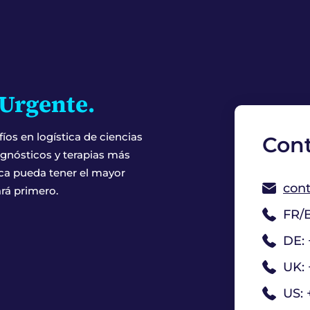
Urgente.
íos en logística de ciencias
Con
agnósticos y terapias más
ica pueda tener el mayor
cont
rá primero.
FR/B
DE: 
UK: 
US: 