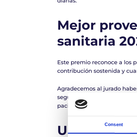
diarias.
Mejor prove
sanitaria 2
Este premio reconoce a los p
contribución sostenida y cuan
Agradecemos al jurado haber
seguiremos esforzándonos por 
pacientes en el centro de to
Consent
Una cultura