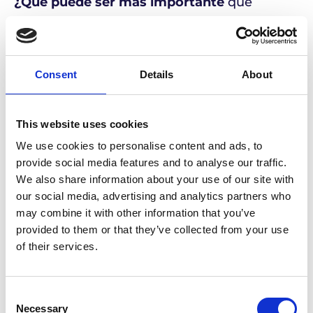
¿Qué puede ser más importante
que
asegurarse de que sus medicamentos
específicos llegan al punto de atención a
tiempo, en todo momento? Ni siquiera la
Consent
Details
About
terapia más innovadora puede salvar una
vida si llega demasiado tarde.
This website uses cookies
Pero la cadena de valor de los
We use cookies to personalise content and ads, to
radiofármacos nunca ha sido tan
provide social media features and to analyse our traffic.
vulnerable.
We also share information about your use of our site with
our social media, advertising and analytics partners who
may combine it with other information that you’ve
provided to them or that they’ve collected from your use
of their services.
Consent
Necessary
Selection